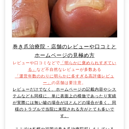
巻き爪治療院・店舗のレビューや口コミと
ホームページの見極め方
レビューや口コミなどで
「明らかに褒められすぎてい
る」
など不自然なレビューが多数ある
「運営年数のわりに明らかに多すぎる高評価レビュ
ー」
の店舗は要注意。
レビューだけでなく、ホームページの記載内容やシス
テムなども同様に、
単に表面上の模倣であったり実績
が実際には無い嘘の場合がほとんどの場合が多く、同
様のトラブルで当院に来院される方がとても多いで
す。